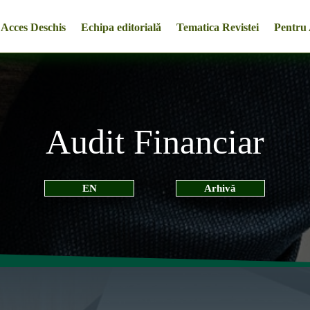
Acces Deschis
Echipa editorială
Tematica Revistei
Pentru 
Audit Financiar
EN
Arhivă