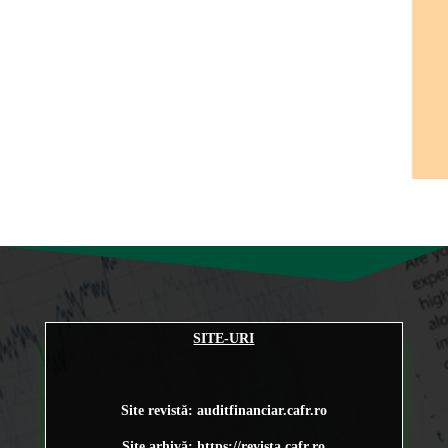
SITE-URI
Site revistă: auditfinanciar.cafr.ro
Site arhivă:
https://revista.cafr.ro