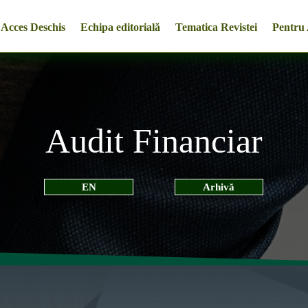
Acces Deschis
Echipa editorială
Tematica Revistei
Pentru 
Audit Financiar
EN
Arhivă