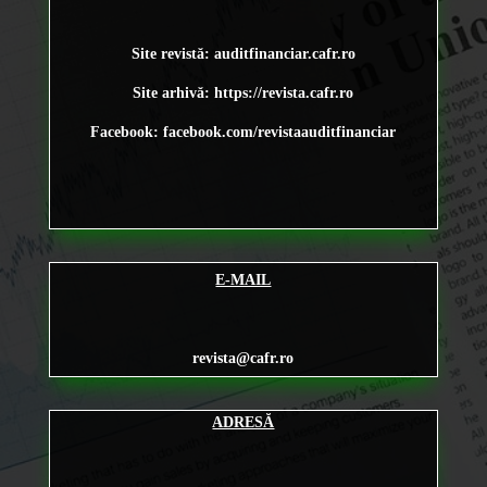
Site revistă: auditfinanciar.cafr.ro
Site arhivă:
https://revista.cafr.ro
Facebook: facebook.com/revistaauditfinanciar
E-MAIL
revista@cafr.ro
ADRESĂ