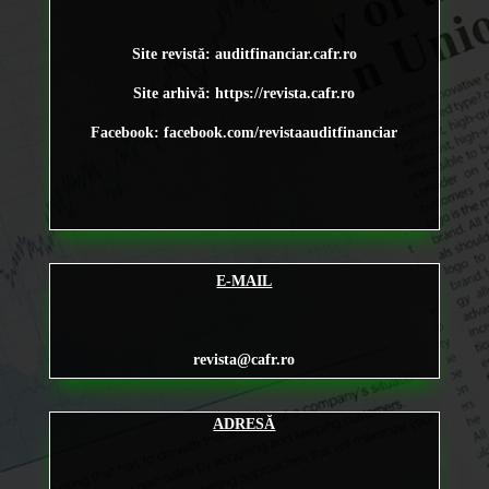
Site revistă: auditfinanciar.cafr.ro
Site arhivă:
https://revista.cafr.ro
Facebook: facebook.com/revistaauditfinanciar
E-MAIL
revista@cafr.ro
ADRESĂ